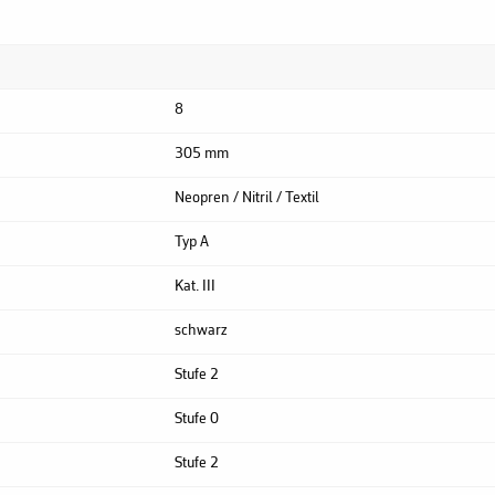
8
305 mm
Neopren / Nitril / Textil
Typ A
Kat. III
schwarz
Stufe 2
Stufe 0
Stufe 2