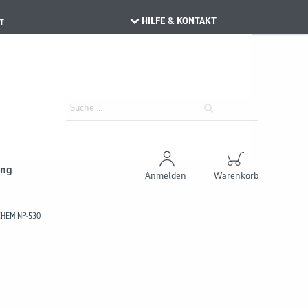
HILFE & KONTAKT
T
ung
Anmelden
Warenkorb
HEM NP-530